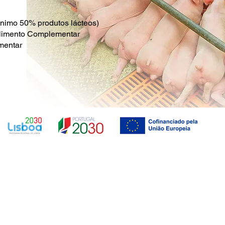
mínimo 50% produtos lácteos)
- Alimento Complementar
mentar
por CSDL., Ld