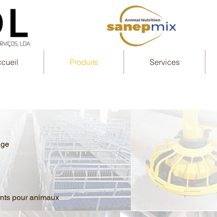
cueil
Produits
Services
mentaires
age
ents pour animaux